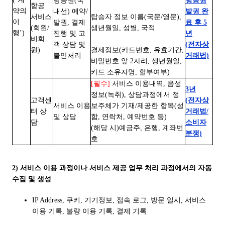
항공권(국
항공권
항공
약의
내선) 예약/
발권 완
서비스
탑승자 정보 이름(국문/영문),
이
발권, 결제
료 후 5
(회원/
생년월일, 성별, 국적
행’)
진행 및 고
년
비회
객 상담 및
(전자상
원)
결제정보(카드번호, 유효기간,
불만처리
거래법)
비밀번호 앞 2자리, 생년월일,
카드 소유자명, 할부여부)
[필수]
서비스 이용내역, 음성
3년
정보(녹취), 상담과정에서 정
고객센
(전자상
서비스 이용
보주체가 기재/제공한 항목(성
터 상
거래법/
및 상담
함, 연락처, 예약번호 등)
담
소비자
(해당 시)예금주, 은행, 계좌번
분쟁)
호
2) 서비스 이용 과정이나 서비스 제공 업무 처리 과정에서의 자동
수집 및 생성
IP Address, 쿠키, 기기정보, 접속 로그, 방문 일시, 서비스
이용 기록, 불량 이용 기록, 결제 기록