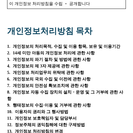
이 개인정보 처리방침을 수립 ‧ 공개합니다
개인정보처리방침 목차
1. 개인정보의
처리목적, 수집
및
이용
항목, 보유
및
이용기간
2. 14세
미만
아동의
개인정보
처리에
관한
사항
3. 개인정보의
파기
절차
및
방법에
관한
사항
4.
개인정보의
제 3자
제공에
관한
사항
5.
개인정보
처리업무의
위탁에
관한
사항
6.
개인정보의
국외
수집
및
이전에
관한
사항
7.
개인정보의
안전성
확보조치에
관한
사항
8.
개인정보
자동
수집
장치의
설치・운영
및
그
거부에
관한
사
항
9.
행태정보의
수집·이용
및
거부에
관한
사항
10.
이용자의
권리와
그
행사방법
11.
개인정보
보호책임자
및
담당부서
12.
정보주체의
권익침해에
대한
구제방법
13.
개인정보
처리방침의
변경