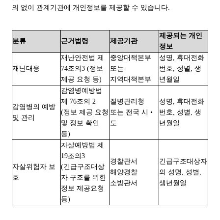
의 없이 관계기관에 개인정보를 제공할 수 있습니다.
제공되는 개인
분류
근거법령
제공기관
정보
재난안전법 제
중앙대책본부
성명, 휴대전화
재난대응
74조의3 (정보
또는
번호, 성별, 생
제공 요청 등)
지역대책본부
년월일
감염병예방법
제 76조의 2
질병관리청
성명, 휴대전화
감염병의 예방
(정보 제공 요청
또는 전국 시 •
번호, 성별, 생
및 관리
및 정보 확인
도
년월일
등)
자살예방법 제
19조의3
경찰관서
긴급구조대상자
자살위험자 보
(긴급구조대상
해양경찰
의 성명, 성별,
호
자 구조를 위한
소방관서
생년월일
정보 제공요청
등)