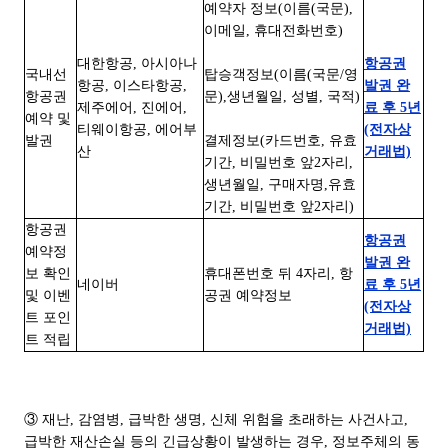
예약자 정보(이름(국문),
이메일, 휴대전화번호)
대한항공, 아시아나
항공권
국내선
탑승객정보(이름(국문/영
항공, 이스타항공,
발권 완
항공권
문),생년월일, 성별, 국적)
제주에어, 진에어,
료 후 5년
예약 및
티웨이항공, 에어부
(전자상
발권
결제정보(카드번호, 유효
산
거래법)
기간, 비밀번호 앞2자리,
생년월일, 구매자명,유효
기간, 비밀번호 앞2자리)
항공권
항공권
예약정
발권 완
보 확인
휴대폰번호 뒤 4자리, 항
네이버
료 후 5년
및 이벤
공권 예약정보
(전자상
트 포인
거래법)
트 적립
③ 재난, 감염병, 급박한 생명, 신체 위험을 초래하는 사건사고,
급박한 재산손실 등의 긴급상황이 발생하는 경우, 정보주체의 동