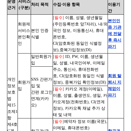
운영
서비스
처리 목적
수집∙이용 항목
이용기
근거
(구분)
간
[필수]
이름, 성별, 생년월일
본인인
회원제
(주민등록번호 앞7자리), 내/외
증 기관
서비스
본인 인증
국인 정보, 이동통신사, 휴대
에 전달
본인확
식별
폰번호,
후 즉시
인
CI(암호화된 동일인 식별정
파기
보),중복가입정보(DI)
일반회원가
[필수]
ID, PW, 이름, 생년월
입
일, 성별, 내국인여부, 이메일
주소, 통신사, 휴대전화번
호, CI(암호화된 동일인 식별
회원 탈
개인
SNS 간편가
회원가
정보), 중복가입 확인정보(DI)
퇴시 지
정보
입 및
입
체없이
[필수]
카카오 계정(이메일),
보호
간편 로그인
파기
이름, 성별, 출생연도, 생일, 카
법
연계(카카
카오계정(전화번호), CI(연계
제15
오)
정보), 카카오톡 채널 추가 상
조제1
태 및 내역
항
[필수]
예약자 정보 이름(국문),
제4호
이메일, 휴대폰번호)
(‘계