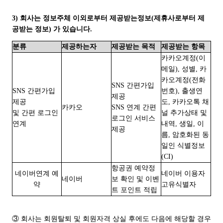
3) 회사는 정보주체 이외로부터 제공받는정보(제휴사로부터 제
공받는 정보) 가 있습니다.
분류
제공하는자
제공받는 목적
제공받는 항목
카카오계정(이
메일), 성별, 카
카오계정(전화
SNS 간편가입
SNS 간편가입
번호), 출생연
제공
제공
도, 카카오톡 채
카카오
SNS 연계 간편
및 간편 로그인
널 추가상태 및
로그인 서비스
연계
내역, 생일, 이
제공
름, 암호화된 동
일인 식별정보
(CI)
항공권 예약정
네이버연계 예
네이버 이용자
네이버
보 확인 및 이벤
약
고유식별자
트 포인트 적립
③ 회사는 회원탈퇴 및 회원자격 상실 후에도 다음에 해당할 경우