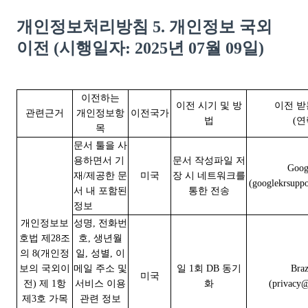
개인정보처리방침 5. 개인정보 국외
이전 (시행일자: 2025년 07월 09일)
이전하는
이전 시기 및 방
이전 받
관련근거
개인정보항
이전국가
법
(연
목
문서 툴을 사
용하면서 기
문서 작성파일 저
Goo
재/제공한 문
미국
장 시 네트워크를
(googlekrsupp
서 내 포함된
통한 전송
정보
개인정보보
성명, 전화번
호법 제28조
호, 생년월
의 8(개인정
일, 성별, 이
보의 국외이
메일 주소 및
일 1회 DB 동기
Braz
미국
전) 제 1항
서비스 이용
화
(privacy
제3호 가목
관련 정보