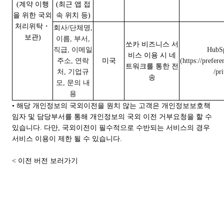
(계약 이행
(최
근 앱 접
을 위한 국외
속 위치 등)
처리위탁・
회사/단체명,
보관)
이름, 부서,
쏘카 비즈니스 서
직급, 이메일
HubSp
비스 이용 시 네
주소, 연락
미국
(https://prefer
트워크를 통한 전
처, 기업규
/pr
송
모, 문의 내
용
• 해당 개인정보의 국외이전을 원치 않는 고객은 개인정보보호책
임자 및 담당부서를 통해 개인정보의 국외 이전 거부요청을 할 수
있습니다. 다만, 국외이전이 필수적으로 수반되는 서비스의 경우
서비스 이용이 제한 될 수 있습니다.
< 이전 버전 보러가기